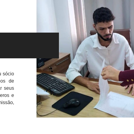
u sócio
ios de
r seus
eros e
issão,