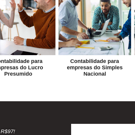
recolhimento...
oferecendo um serviço
apuração e o
Simples Nacional,
ro presumido envolve a
empresas enquadradas no
presas optantes pelo
especializada para
A contabilidade para
Contabilidade
cro Presumido
Nacional
Simples
ntabilidade para
Contabilidade para
presas do Lucro
empresas do Simples
Presumido
Nacional
s R$97!