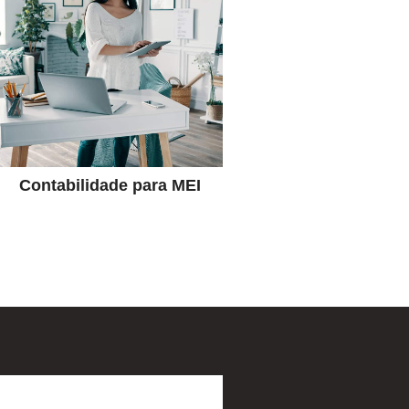
você estar sempre em dia
Cuidamos de tudo para
dúvidas podem surgir.
seja simples, algumas
Mesmo que o processo
para MEI
Contabilidade
Contabilidade para MEI