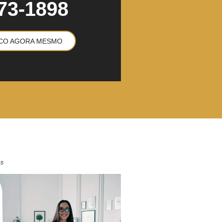
73-1898
CO AGORA MESMO
es
VEJA MAIS
com o governo.