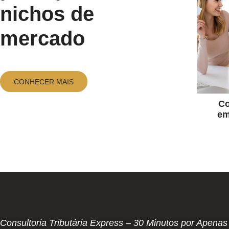
nichos de
luc
mercado
em
Lu
CONHECER MAIS
Co
em
Consultoria Tributária Express – 30 Minutos por Apena