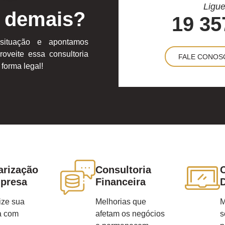
Ligue
 demais?
19 35
situação e apontamos
roveite essa consultoria
FALE CONOS
forma legal!
arização
Consultoria
C
presa
Financeira
D
ize sua
Melhorias que
M
a com
afetam os negócios
s