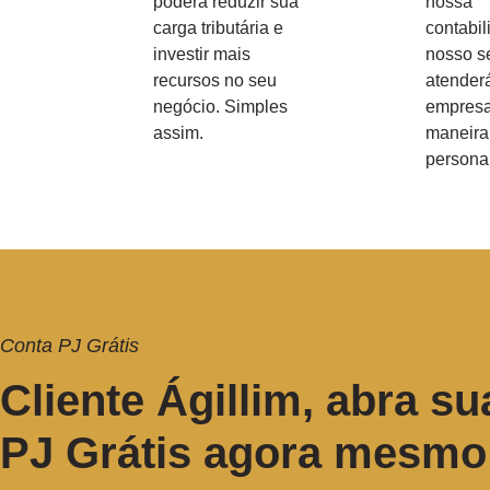
poderá reduzir sua
nossa
carga tributária e
contabil
investir mais
nosso s
recursos no seu
atender
negócio. Simples
empresa
assim.
maneira
persona
Conta PJ Grátis
Cliente Ágillim, abra su
PJ Grátis agora mesmo