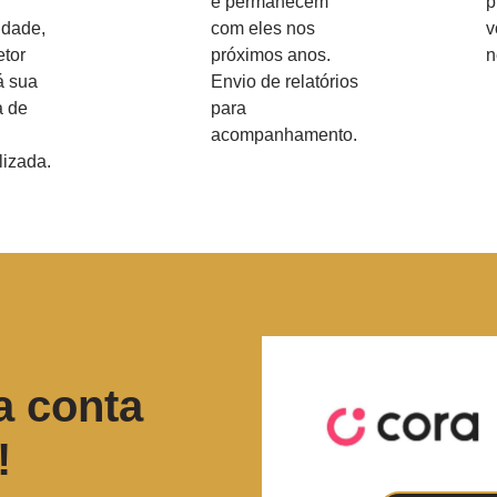
e permanecem
p
idade,
com eles nos
v
etor
próximos anos.
n
á sua
Envio de relatórios
 de
para
acompanhamento.
lizada.
a conta
!